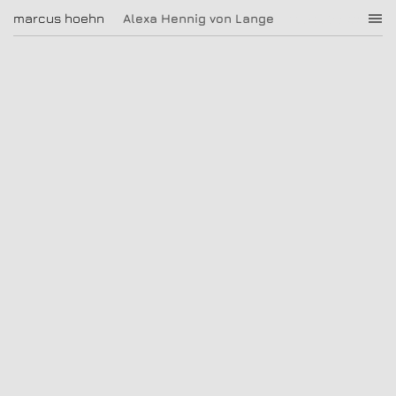
Alexa Hennig von Lange
marcus hoehn
marcus hoehn
Alexa Hennig von Lange
|