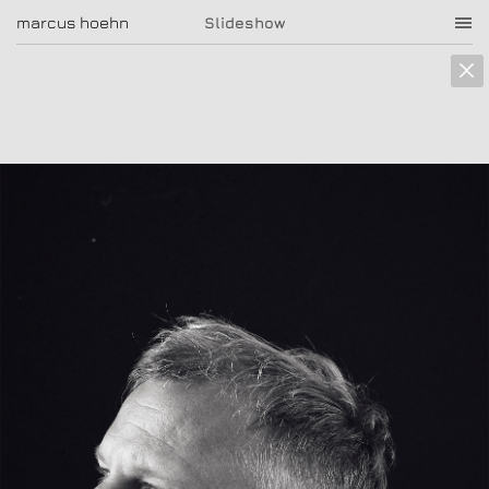
marcus hoehn
marcus hoehn
Slideshow