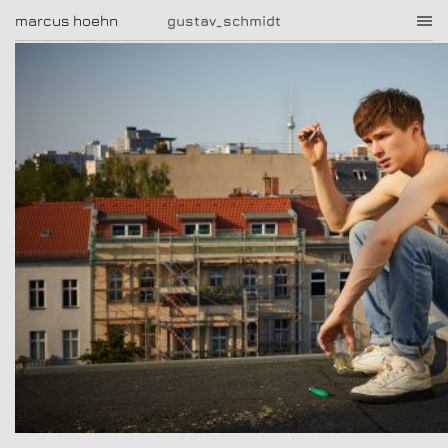
marcus hoehn
marcus hoehn
gustav_schmidt