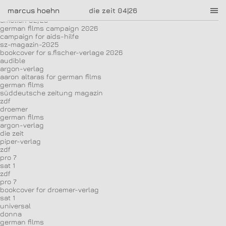
die zeit 04|26
marcus hoehn
marcus hoehn
die zeit 04|26
zeit-magazin 06/2026
emotion 02/26
german films campaign 2026
campaign for aids-hilfe
sz-magazin-2025
bookcover for s.fischer-verlage 2026
audible
argon-verlag
aaron altaras for german films
german films
süddeutsche zeitung magazin
zdf
droemer
german films
argon-verlag
die zeit
piper-verlag
zdf
pro 7
sat 1
zdf
pro 7
bookcover for droemer-verlag
sat 1
universal
donna
german films