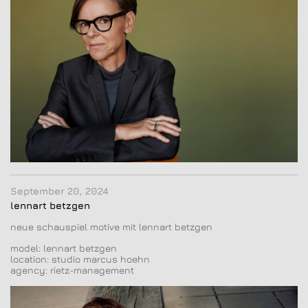
September 20, 2024
lennart betzgen
neue schauspiel motive mit lennart betzgen
model: lennart betzgen
location: studio marcus hoehn
agency: rietz-management