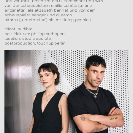
und vorurteil“ erscheint am
9. September
und wird
von der schauspielerin
e
milia schüle
(„marie
antoinette“) als elizabeth bennet und von dem
schauspieler, sänger und dj
a
aron
altaras
(„unorthodox“) als mr. darcy gespielt.
client: audible
hair-Makeup: philipp verheyen
location: studio audible
postproduction: touchup.berlin