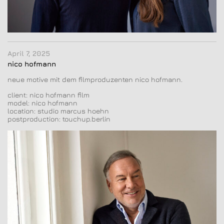
April 7, 2025
nico hofmann
neue motive mit dem filmproduzenten nico hofmann.
client: nico hofmann film
model: nico hofmann
location: studio marcus hoehn
postproduction: touchup.berlin