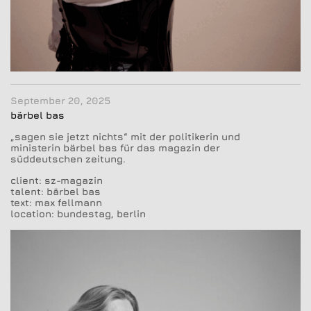
September 20, 2025
bärbel bas
„sagen sie jetzt nichts“ mit der politikerin und
ministerin bärbel bas für das magazin der
süddeutschen zeitung.
client: sz-magazin
talent: bärbel bas
text: max fellmann
location: bundestag, berlin