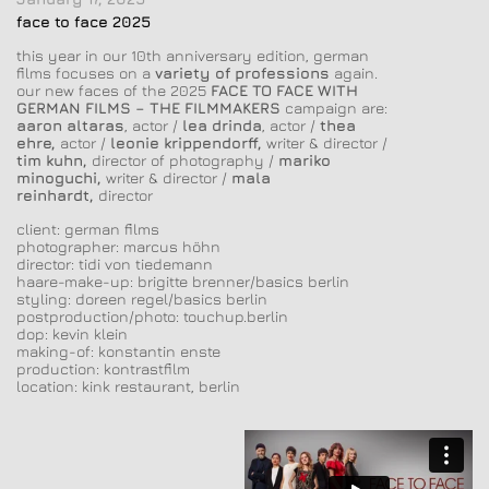
face to face 2025
this year in our 10th anniversary edition, german
films focuses on a
variety of professions
again.
our new faces of the 2025
FACE TO FACE WITH
GERMAN FILMS – THE FILMMAKERS
campaign are:
aaron altaras
, actor /
lea drinda
, actor /
thea
ehre,
actor /
leonie krippendorff,
writer & director /
tim kuhn,
director of photography /
mariko
minoguchi,
writer & director /
mala
reinhardt,
director
client: german films
photographer: marcus höhn
director: tidi von tiedemann
haare-make-up: brigitte brenner/basics berlin
styling: doreen regel/basics berlin
postproduction/photo: touchup.berlin
dop: kevin klein
making-of: konstantin enste
production: kontrastfilm
location: kink restaurant, berlin