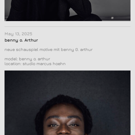
May 13, 2025
benny o. Arthur
neue schauspiel motive mit benny 0. arthur
model: benny o. arthur
location: studio marcus hoehn