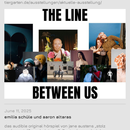
tiergarten.de/ausstellungen/aktuelle-ausstellung/
June 11, 2025
emilia schüle und aaron altaras
das audible original hörspiel von jane austens
„s
tolz