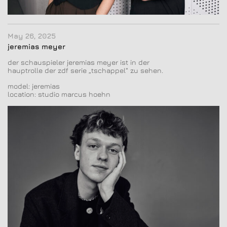
May 26, 2025
jeremias meyer
der schauspieler jeremias meyer ist in der
hauptrolle der zdf serie „tschappel“ zu sehen.
model: jeremias
location: studio marcus hoehn