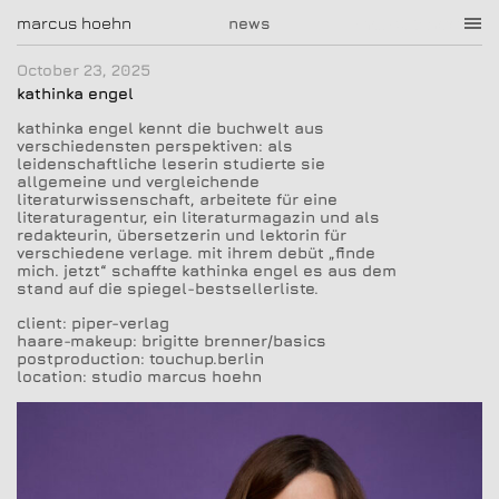
marcus hoehn
marcus hoehn
news
October 23, 2025
kathinka engel
kathinka engel kennt die buchwelt aus
verschiedensten perspektiven: als
leidenschaftliche leserin studierte sie
allgemeine und vergleichende
literaturwissenschaft, arbeitete für eine
literaturagentur, ein literaturmagazin und als
redakteurin, übersetzerin und lektorin für
verschiedene verlage. mit ihrem debüt „finde
mich. jetzt“ schaffte kathinka engel es aus dem
stand auf die spiegel-bestsellerliste.
client: piper-verlag
haare-makeup: brigitte brenner/basics
postproduction: touchup.berlin
location: studio marcus hoehn