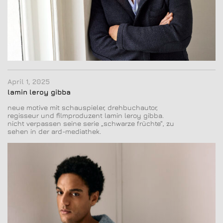
April 1, 2025
lamin leroy gibba
neue motive mit schauspieler, drehbuchautor,
regisseur und filmproduzent lamin leroy gibba.
nicht verpassen seine serie „schwarze früchte“, zu
sehen in der ard-mediathek.