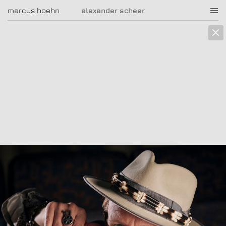
marcus hoehn
marcus hoehn
alexander scheer