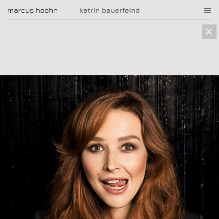
marcus hoehn
marcus hoehn
katrin bauerfeind