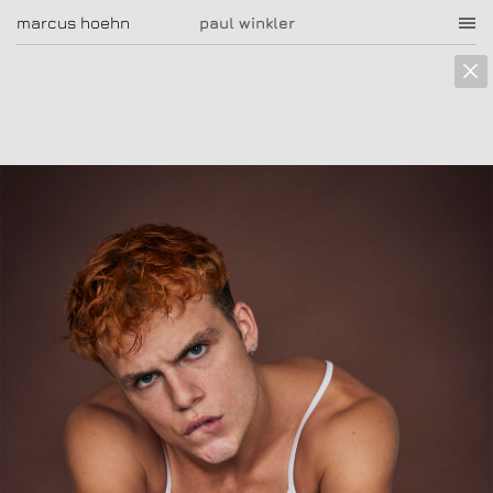
marcus hoehn
marcus hoehn
paul winkler