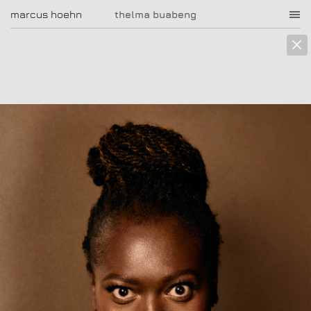
marcus hoehn
marcus hoehn
thelma buabeng