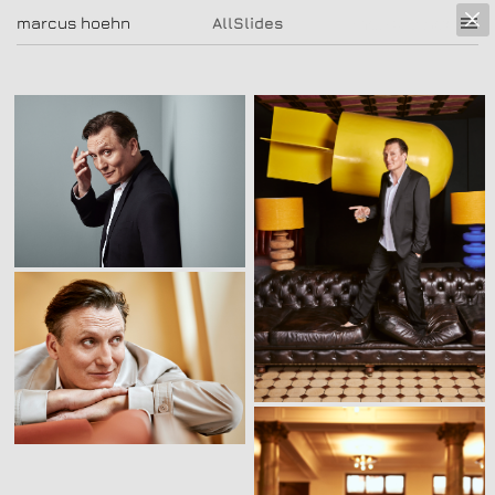
marcus hoehn
marcus hoehn
AllSlides