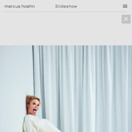
marcus hoehn
marcus hoehn
Slideshow