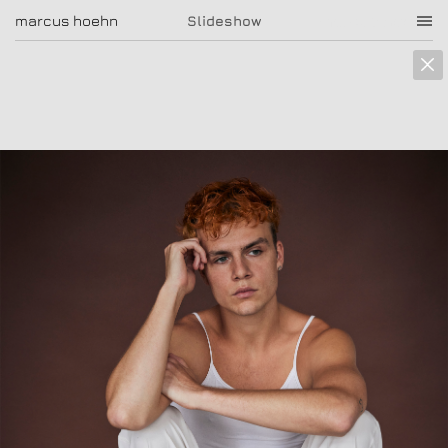
marcus hoehn
marcus hoehn
Slideshow