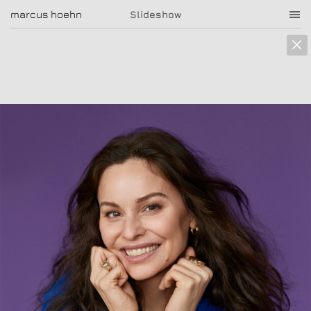
marcus hoehn
marcus hoehn
Slideshow