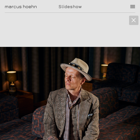
marcus hoehn
marcus hoehn
Slideshow