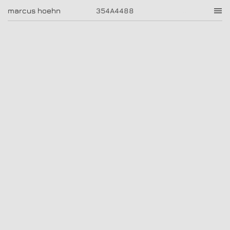
354A4488
marcus hoehn
marcus hoehn
354A4488
|