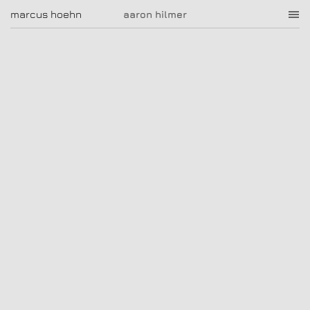
aaron hilmer
marcus hoehn
marcus hoehn
aaron hilmer
|