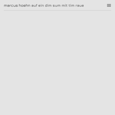
auf ein dim sum mit tim raue
marcus hoehn
marcus hoehn
auf ein dim sum mit tim raue
|