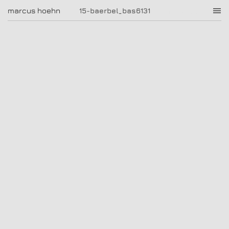
15-baerbel_bas6131
marcus hoehn
marcus hoehn
15-baerbel_bas6131
|