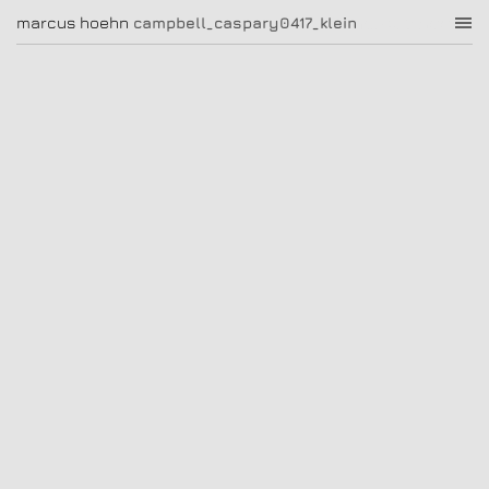
campbell_caspary0417_klein
marcus hoehn
marcus hoehn
campbell_caspary0417_klein
|