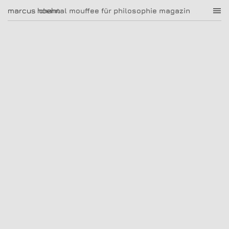
chantal mouffee für philosophie magazin
marcus hoehn
marcus hoehn
chantal mouffee für philosophie magazin
|