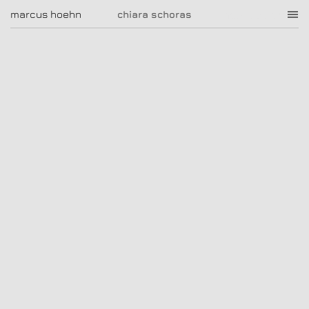
chiara schoras
marcus hoehn
marcus hoehn
chiara schoras
|