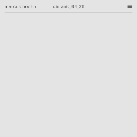
die zeit_04_26
marcus hoehn
marcus hoehn
die zeit_04_26
|