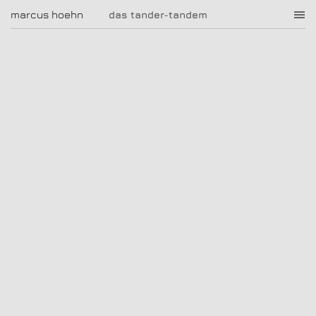
das tander-tandem
marcus hoehn
marcus hoehn
das tander-tandem
|