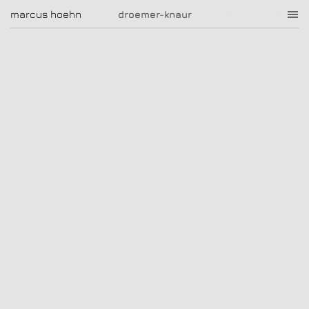
droemer-knaur
marcus hoehn
marcus hoehn
droemer-knaur
|