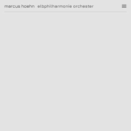
elbphilharmonie orchester
marcus hoehn
marcus hoehn
elbphilharmonie orchester
|