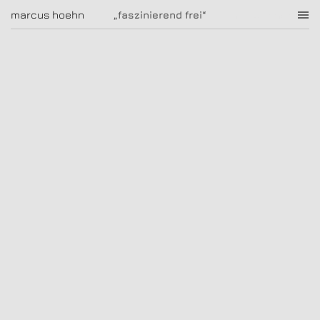
„faszinierend frei“
marcus hoehn
marcus hoehn
„faszinierend frei“
|