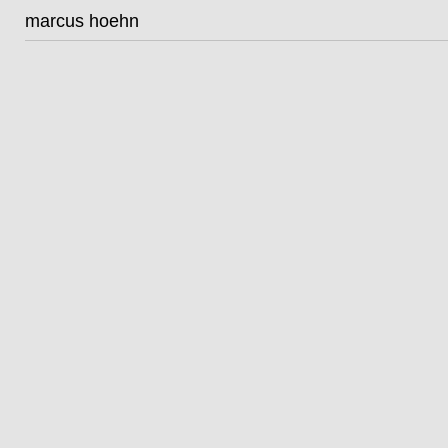
strehle und minichmayr für madame
marcus hoehn