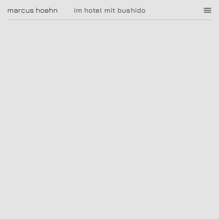
im hotel mit bushido
marcus hoehn
marcus hoehn
im hotel mit bushido
|