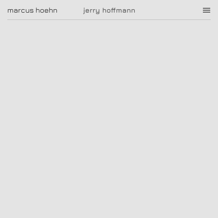
jerry hoffmann
marcus hoehn
marcus hoehn
jerry hoffmann
|