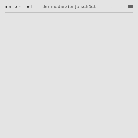
der moderator jo schück
marcus hoehn
marcus hoehn
der moderator jo schück
|