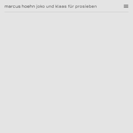
joko und klaas für prosieben
marcus hoehn
marcus hoehn
joko und klaas für prosieben
|