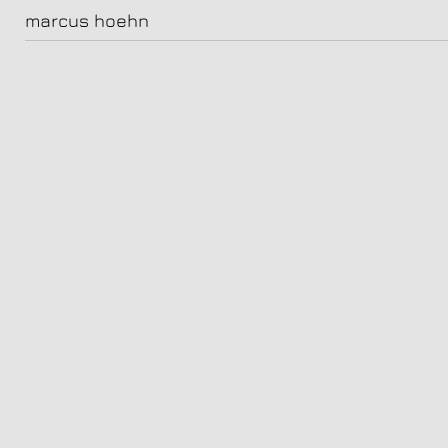
jonas holdenrieder, schauspieler
marcus hoehn