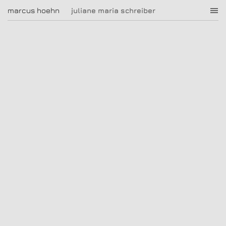
juliane maria schreiber
marcus hoehn
marcus hoehn
juliane maria schreiber
|