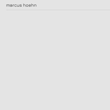
karen brieden für zdf
marcus hoehn