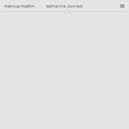
katharina_konradi
marcus hoehn
marcus hoehn
katharina_konradi
sara fazilat
|