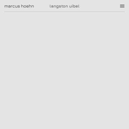
langston uibel
marcus hoehn
marcus hoehn
langston uibel
|