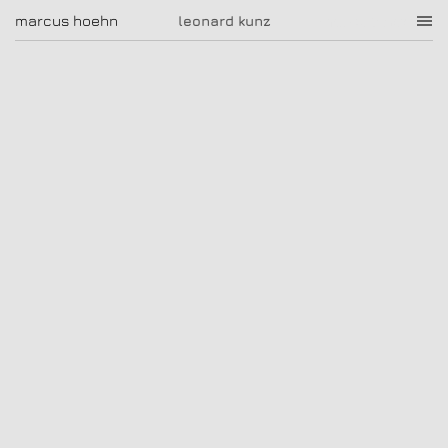
leonard kunz
marcus hoehn
marcus hoehn
leonard kunz
|