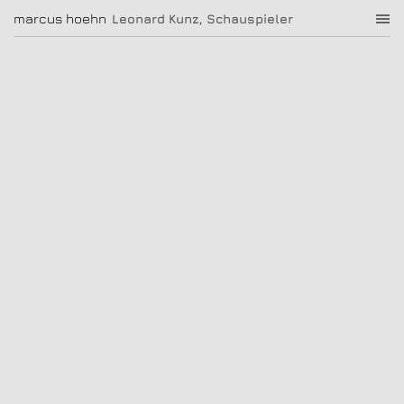
Leonard Kunz, Schauspieler
marcus hoehn
marcus hoehn
Leonard Kunz, Schauspieler
|