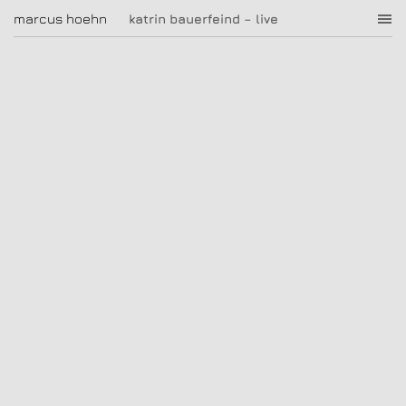
katrin bauerfeind – live
marcus hoehn
marcus hoehn
katrin bauerfeind – live
|