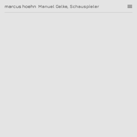
Manuel Gelke, Schauspieler
marcus hoehn
marcus hoehn
Manuel Gelke, Schauspieler
|