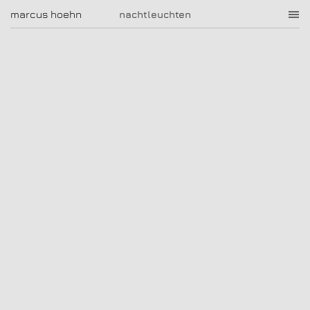
nachtleuchten
marcus hoehn
marcus hoehn
nachtleuchten
|