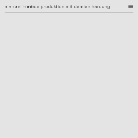
neue produktion mit damian hardung
marcus hoehn
marcus hoehn
neue produktion mit damian hardung
|