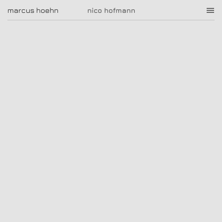
nico hofmann
marcus hoehn
marcus hoehn
nico hofmann
|