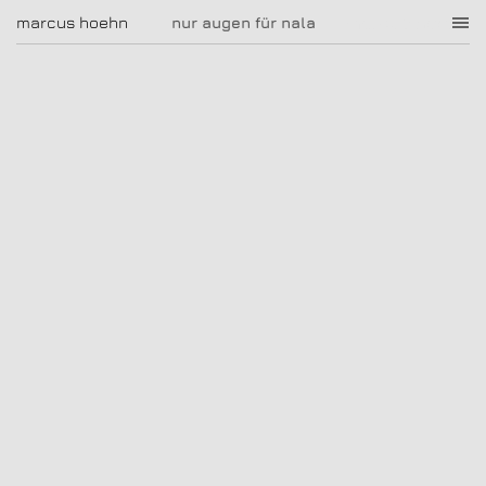
nur augen für nala
marcus hoehn
marcus hoehn
nur augen für nala
|