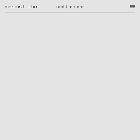
omid memar
marcus hoehn
marcus hoehn
omid memar
|