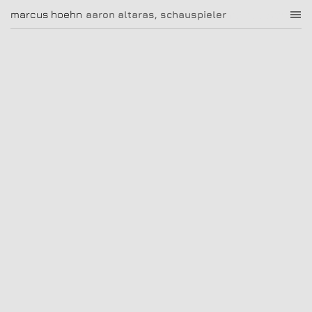
aaron altaras, schauspieler
marcus hoehn
marcus hoehn
aaron altaras, schauspieler
|