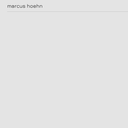
Alexander Scheer, Schauspieler, im Hotel Chateau Royal, Berlin
marcus hoehn