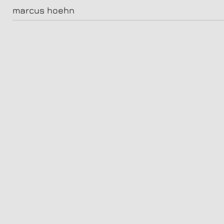
Alexander Scheer, Schauspieler, im Hotel Chateau Royal, Berlin
marcus hoehn