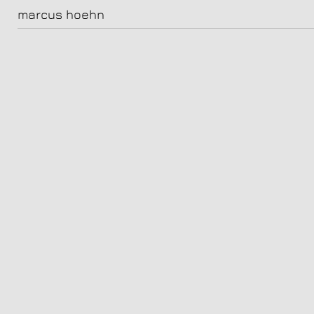
Benny O. Arthur, Schauspieler
marcus hoehn