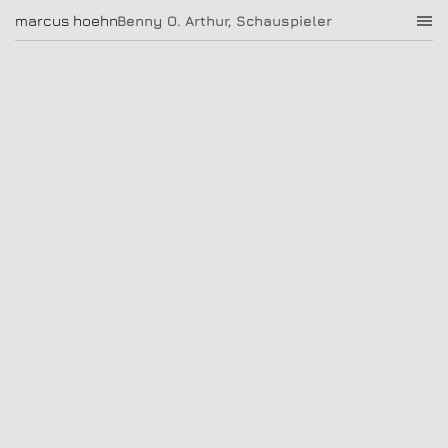
Benny O. Arthur, Schauspieler
marcus hoehn
marcus hoehn
Benny O. Arthur, Schauspieler
|